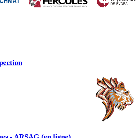
pection
ques - ARSAG (en ligne)