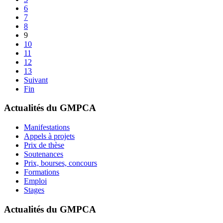
6
7
8
9
10
11
12
13
Suivant
Fin
Actualités du GMPCA
Manifestations
Appels à projets
Prix de thèse
Soutenances
Prix, bourses, concours
Formations
Emploi
Stages
Actualités du GMPCA