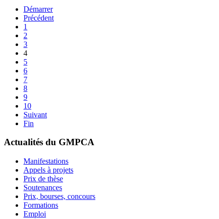
Démarrer
Précédent
1
2
3
4
5
6
7
8
9
10
Suivant
Fin
Actualités du GMPCA
Manifestations
Appels à projets
Prix de thèse
Soutenances
Prix, bourses, concours
Formations
Emploi