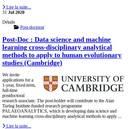
Lire la suite...
31
Jul
2020
Détails
Post-doctorat
Post-Doc : Data science and machine
learning cross-disciplinary analytical
methods to apply to human evolutionary
studies (Cambridge)
We invite
applications for a
1-year, fixed-term,
full-time
postdoctoral
research associate. The post-holder will contribute to the Alan
Turing Institute-funded research programme
PALAEOANALYTICS, which is developing data science and
machine learning cross-disciplinary analytical methods to apply ...
Lire la suite...