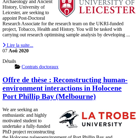
Archaeology and Ancient
History, University of
Leicester, are seeking to
appoint Post-Doctoral
Research Associate for the research team on the UKRI-funded
project, Tobacco, Health and History. You will be tasked with
carrying out research optimising sample analysis by developing ...
Lire la suite...
07
Aoû
2020
Détails
Contrats doctoraux
Offre de thèse : Reconstructing human-
environment interactions in Holocene
Port Phillip Bay (Melbourne)
We are seeking an
enthusiastic and highly
motivated student to
undertake a fully-funded
PhD project reconstructing
the Holocene palaeoenvironment of Port Phillip Bay and