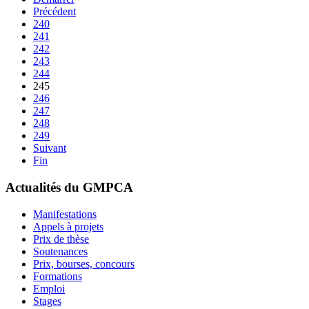
Précédent
240
241
242
243
244
245
246
247
248
249
Suivant
Fin
Actualités du GMPCA
Manifestations
Appels à projets
Prix de thèse
Soutenances
Prix, bourses, concours
Formations
Emploi
Stages