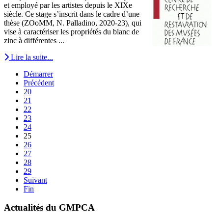
et employé par les artistes depuis le XIXe
siècle. Ce stage s’inscrit dans le cadre d’une
thèse (ZOoMM, N. Palladino, 2020-23), qui
vise à caractériser les propriétés du blanc de
zinc à différentes ...
Lire la suite...
Démarrer
Précédent
20
21
22
23
24
25
26
27
28
29
Suivant
Fin
Actualités du GMPCA