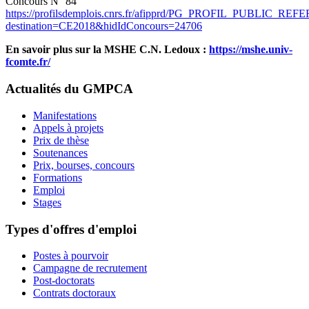
Concours N° 84
https://profilsdemplois.cnrs.fr/afipprd/PG_PROFIL_PUBLIC_REFE
destination=CE2018&hidIdConcours=24706
En savoir plus sur la MSHE C.N. Ledoux :
https://mshe.univ-
fcomte.fr/
Actualités du GMPCA
Manifestations
Appels à projets
Prix de thèse
Soutenances
Prix, bourses, concours
Formations
Emploi
Stages
Types d'offres d'emploi
Postes à pourvoir
Campagne de recrutement
Post-doctorats
Contrats doctoraux