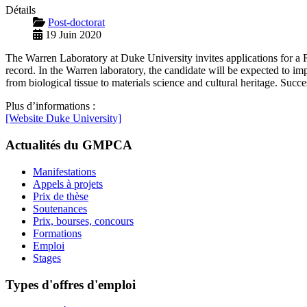
Détails
Post-doctorat
19 Juin 2020
The Warren Laboratory at Duke University invites applications for a R
record. In the Warren laboratory, the candidate will be expected to i
from biological tissue to materials science and cultural heritage. Suc
Plus d’informations :
[Website Duke University]
Actualités du GMPCA
Manifestations
Appels à projets
Prix de thèse
Soutenances
Prix, bourses, concours
Formations
Emploi
Stages
Types d'offres d'emploi