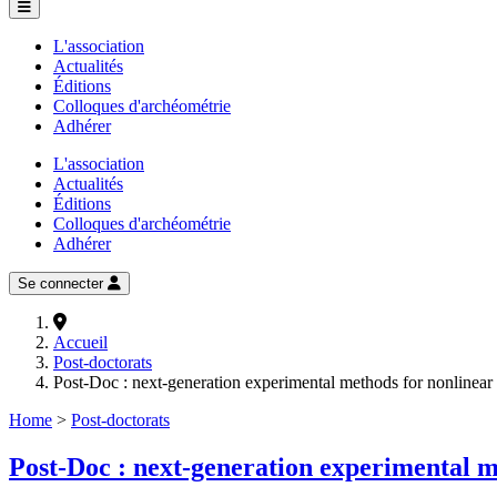
L'association
Actualités
Éditions
Colloques d'archéométrie
Adhérer
L'association
Actualités
Éditions
Colloques d'archéométrie
Adhérer
Se connecter
Accueil
Post-doctorats
Post-Doc : next-generation experimental methods for nonlinear
Home
>
Post-doctorats
Post-Doc : next-generation experimental 