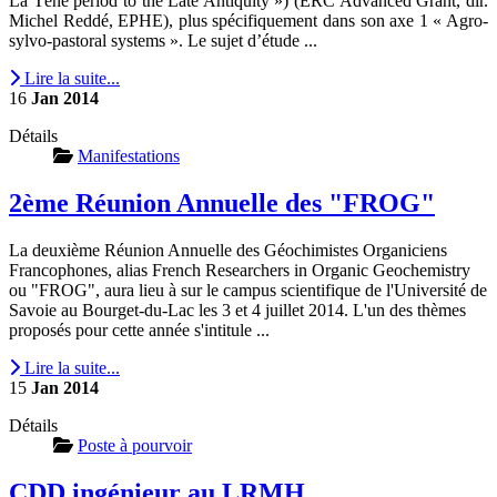
La Tène period to the Late Antiquity ») (ERC Advanced Grant, dir.
Michel Reddé, EPHE), plus spécifiquement dans son axe 1 « Agro-
sylvo-pastoral systems ». Le sujet d’étude ...
Lire la suite...
16
Jan
2014
Détails
Manifestations
2ème Réunion Annuelle des "FROG"
La deuxième Réunion Annuelle des Géochimistes Organiciens
Francophones, alias French Researchers in Organic Geochemistry
ou "FROG", aura lieu à sur le campus scientifique de l'Université de
Savoie au Bourget-du-Lac les 3 et 4 juillet 2014. L'un des thèmes
proposés pour cette année s'intitule ...
Lire la suite...
15
Jan
2014
Détails
Poste à pourvoir
CDD ingénieur au LRMH