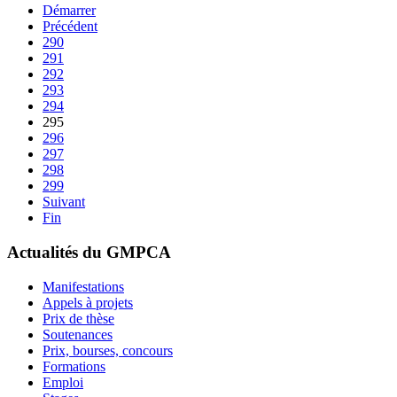
Démarrer
Précédent
290
291
292
293
294
295
296
297
298
299
Suivant
Fin
Actualités du GMPCA
Manifestations
Appels à projets
Prix de thèse
Soutenances
Prix, bourses, concours
Formations
Emploi