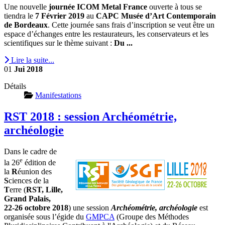
Une nouvelle
journée ICOM Metal France
ouverte à tous se
tiendra le
7 Février 2019
au
CAPC Musée d’Art Contemporain
de Bordeaux
. Cette journée sans frais d’inscription se veut être un
espace d’échanges entre les restaurateurs, les conservateurs et les
scientifiques sur le thème suivant :
Du ...
Lire la suite...
01
Jui
2018
Détails
Manifestations
RST 2018 : session Archéométrie,
archéologie
Dans le cadre de
e
la 26
édition de
la
R
éunion des
S
ciences de la
T
erre (
RST, Lille,
Grand Palais,
22-26 octobre 2018
) une session
Archéométrie, archéologie
est
organisée sous l’égide du
GMPCA
(Groupe des Méthodes