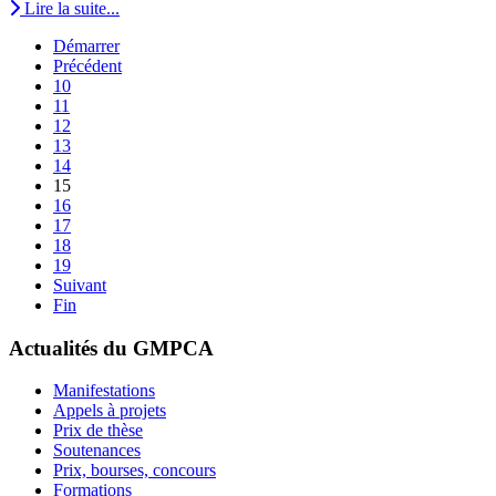
Lire la suite...
Démarrer
Précédent
10
11
12
13
14
15
16
17
18
19
Suivant
Fin
Actualités du GMPCA
Manifestations
Appels à projets
Prix de thèse
Soutenances
Prix, bourses, concours
Formations